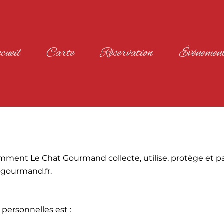
ueil
Carte
Réservation
Événemen
comment Le Chat Gourmand collecte, utilise, protège et p
atgourmand.fr.
personnelles est :