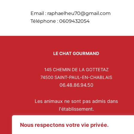
Email : raphaelheu70@gmail.com
Téléphone : 0609432054
LE CHAT GOURMAND
145 CHEMIN DE LA GOTTETAZ
74500 SAINT-PAUL-EN-CHABLAIS
06.48.86.94.50
Les animaux ne sont pas admis dans
l'établissement.
Nous respectons votre vie privée.
Restaurant ouvert du mardi soir au dimanche soir
Midi : 12h00 / 13h30