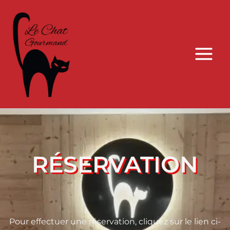
Aller
au
contenu
RÉSERVATION
Pour effectuer une réservation, cliquez sur le lien ci-