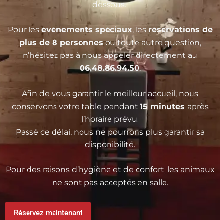
dessous.
Pour les
événements spéciaux
, les
réservations de
plus de 8 personnes
ou toute autre question,
n’hésitez pas à nous appeler directement au
06.48.86.94.50
.
Afin de vous garantir le meilleur accueil, nous
conservons votre table pendant
15 minutes
après
l’horaire prévu.
Passé ce délai, nous ne pourrons plus garantir sa
disponibilité.
Pour des raisons d’hygiène et de confort, les animaux
ne sont pas acceptés en salle.
Réservez maintenant